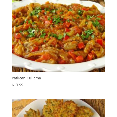
Patlıcan Çullama
$
13.99